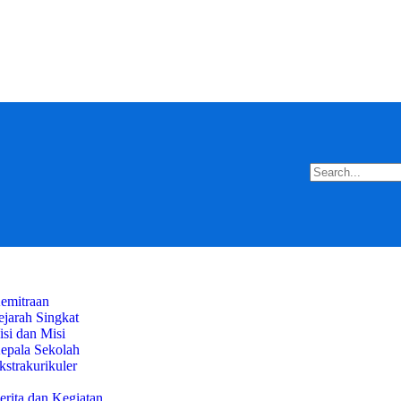
nda
l
emitraan
ejarah Singkat
isi dan Misi
epala Sekolah
kstrakurikuler
kasi
erita dan Kegiatan