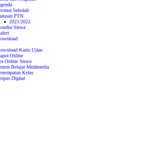
genda
restasi Sekolah
ulusan PTN
2021/2022
ondisi Siswa
aleri
ownload
nan Daring
ownload Kartu Ujian
apot Online
es Online Siswa
istem Belajar Multimedia
enempatan Kelas
erpus Digital
 2026/2027
ak