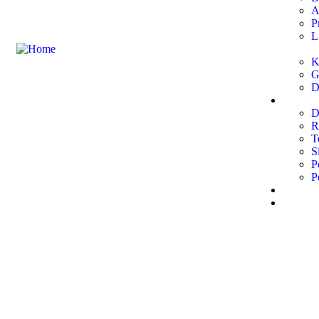
A
P
L
K
G
D
Laya
D
R
T
S
P
P
SPMB
Kont