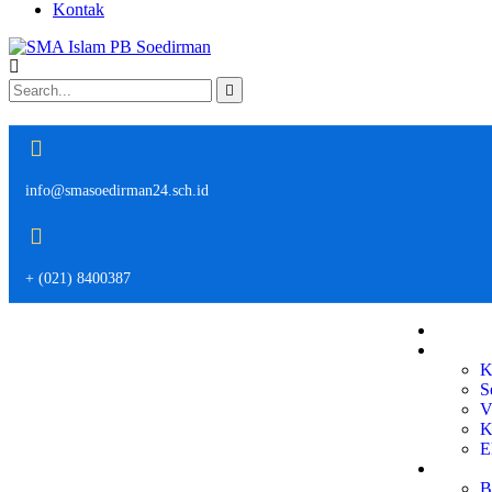
Kontak
info@smasoedirman24.sch.id
+ (021) 8400387
Bera
Profi
K
S
V
K
E
Publi
B