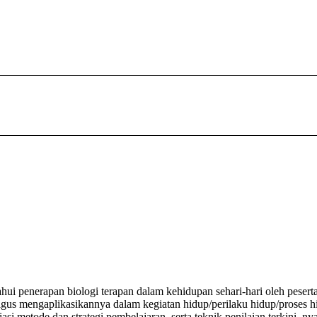
hui penerapan biologi terapan dalam kehidupan sehari-hari oleh peser
igus mengaplikasikannya dalam kegiatan hidup/perilaku hidup/proses hi
iasi metode dan strategi pembelajaran, serta teknik penilaian terkini