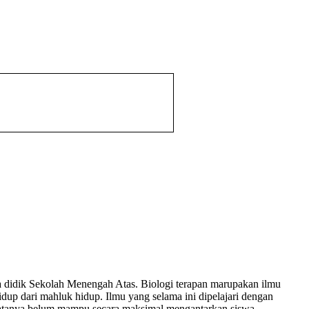
ta didik Sekolah Menengah Atas. Biologi terapan marupakan ilmu
dup dari mahluk hidup. Ilmu yang selama ini dipelajari dengan
, nyatanya belum mampu secara maksimal mengantarkan siswa