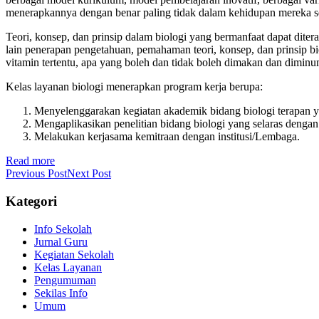
menerapkannya dengan benar paling tidak dalam kehidupan mereka se
Teori, konsep, dan prinsip dalam biologi yang bermanfaat dapat diter
lain penerapan pengetahuan, pemahaman teori, konsep, dan prinsip bi
vitamin tertentu, apa yang boleh dan tidak boleh dimakan dan diminu
Kelas layanan biologi menerapkan program kerja berupa:
Menyelenggarakan kegiatan akademik bidang biologi terapan ya
Mengaplikasikan penelitian bidang biologi yang selaras denga
Melakukan kerjasama kemitraan dengan institusi/Lembaga.
Read more
Previous Post
Next Post
Kategori
Info Sekolah
Jurnal Guru
Kegiatan Sekolah
Kelas Layanan
Pengumuman
Sekilas Info
Umum