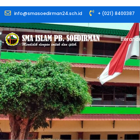
info@smasoedirman24.sch.id
+ (021) 8400387
Berand